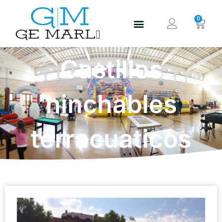
0
Castillos
hinchables
terracuaticos