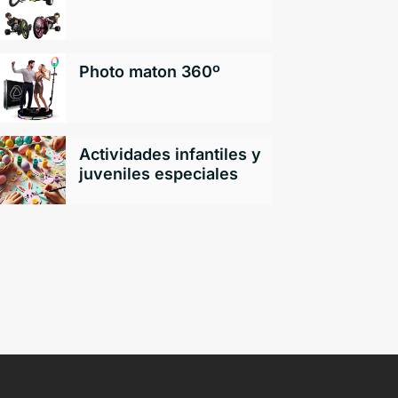
Photo maton 360º
Actividades infantiles y
juveniles especiales