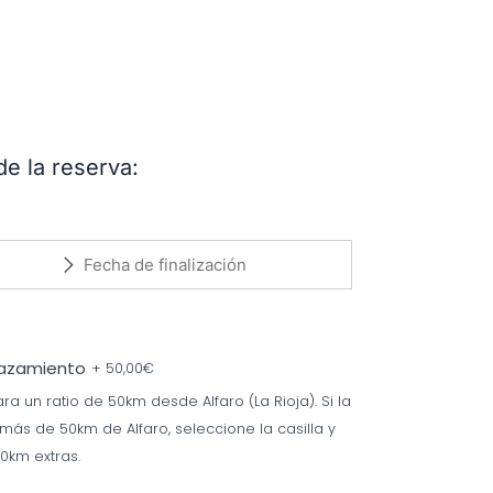
de la reserva:
lazamiento
+
50,00
€
ra un ratio de 50km desde Alfaro (La Rioja). Si la
 más de 50km de Alfaro, seleccione la casilla y
0km extras.