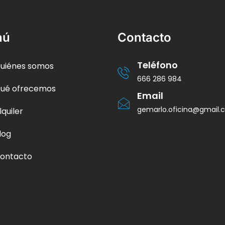
nú
Contacto
Teléfono
uiénes somos
666 286 984
ué ofrecemos
Email
gemarlo.oficina@gmail
lquiler
log
ontacto