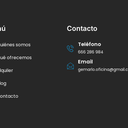
nú
Contacto
Teléfono
uiénes somos
666 286 984
ué ofrecemos
Email
gemarlo.oficina@gmail
lquiler
log
ontacto