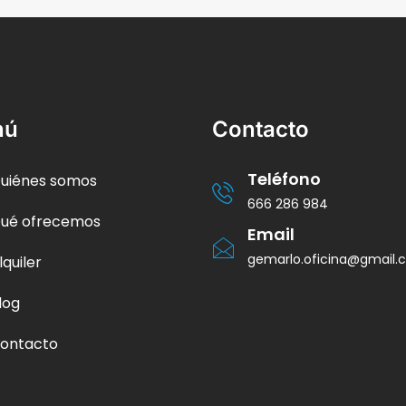
nú
Contacto
Teléfono
uiénes somos
666 286 984
ué ofrecemos
Email
gemarlo.oficina@gmail
lquiler
log
ontacto