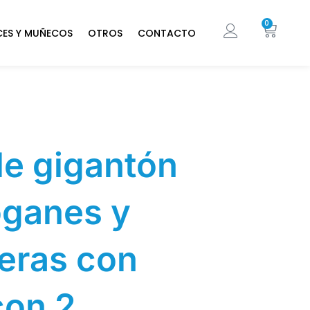
0
CES Y MUÑECOS
OTROS
CONTACTO
le gigantón
oganes y
eras con
con 2