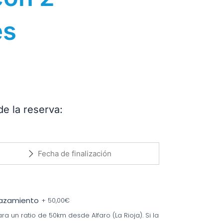
es
de la reserva:
lazamiento
+
50,00
€
ra un ratio de 50km desde Alfaro (La Rioja). Si la