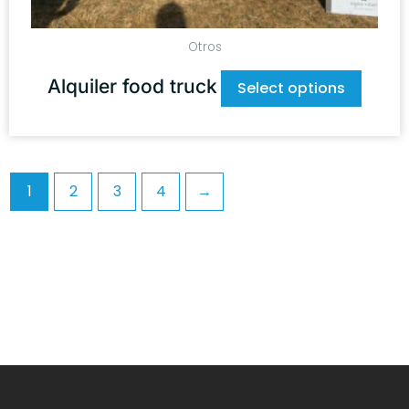
Otros
Alquiler food truck
Select options
1
2
3
4
→