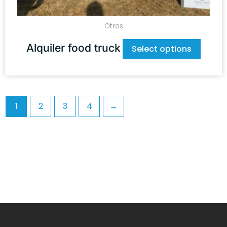
Otros
Alquiler food truck
Select options
1
2
3
4
→