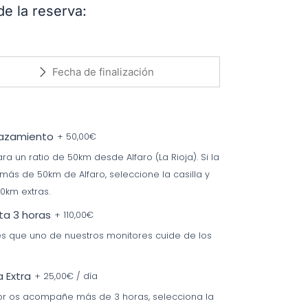
de la reserva:
lazamiento
+
50,00
€
ra un ratio de 50km desde Alfaro (La Rioja). Si la
 más de 50km de Alfaro, seleccione la casilla y
0km extras.
ta 3 horas
+
110,00
€
res que uno de nuestros monitores cuide de los
 Extra
+
25,00
€
/ día
tor os acompañe más de 3 horas, selecciona la