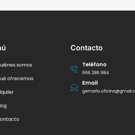
nú
Contacto
Teléfono
uiénes somos
666 286 984
ué ofrecemos
Email
gemarlo.oficina@gmail
lquiler
log
ontacto