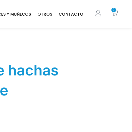
0
CES Y MUÑECOS
OTROS
CONTACTO
e hachas
le